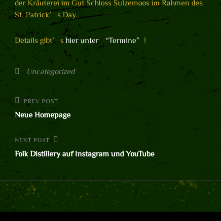
der Kräuterei im Gut Schloss Sulzemoos im Rahmen des
St. Patrick’s Day.
Details gibt’s
hier unter “Termine”
!
Categories
Uncategorized
Post
Previous
PREV POST
Post
Neue Homepage
navigation
Next
NEXT POST
Post
Folk Distillery auf Instagram und YouTube