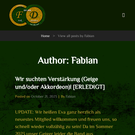
Home
>
View all posts by
Fabian
Author:
Fabian
Wir suchten Verstärkung (Geige
und/oder Akkordeon)! [ERLEDIGT]
Byline
Posted on
October 21, 2023
|
By
Fabian
UPDATE: Wir heißen Eva ganz herzlich als
neuestes Mitglied willkommen und freuen uns, so
schnell wieder vollzählig zu sein! Da im Sommer
2023 unser Geiger leider die Band aus